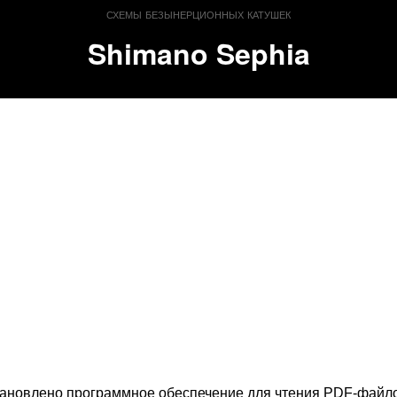
схемы безынерционных катушек
Shimano Sephia
тановлено программное обеспечение для чтения PDF-файл