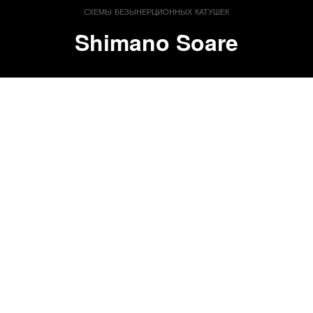
схемы безынерционных катушек
Shimano Soare