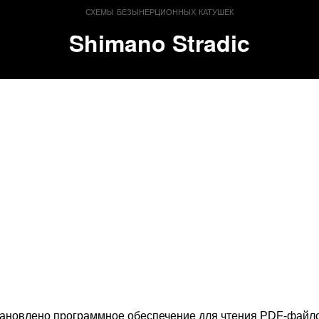
схемы безынерционных катушек
Shimano Stradic
тановлено программное обеспечение для чтения PDF-файл